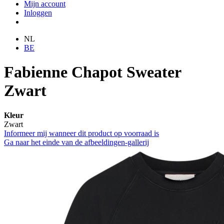
Mijn account
Inloggen
NL
BE
Fabienne Chapot Sweater
Zwart
Kleur
Zwart
Informeer mij wanneer dit product op voorraad is
Ga naar het einde van de afbeeldingen-gallerij