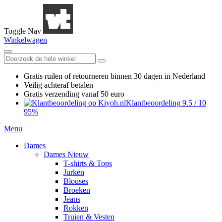
Toggle Nav
Winkelwagen
Gratis ruilen
of retourneren
binnen 30 dagen in Nederland
Veilig achteraf betalen
Gratis verzending
vanaf 50 euro
Klantbeoordeling
9.5
/
10
95%
Menu
Dames
Dames Nieuw
T-shirts & Tops
Jurken
Blouses
Broeken
Jeans
Rokken
Truien & Vesten