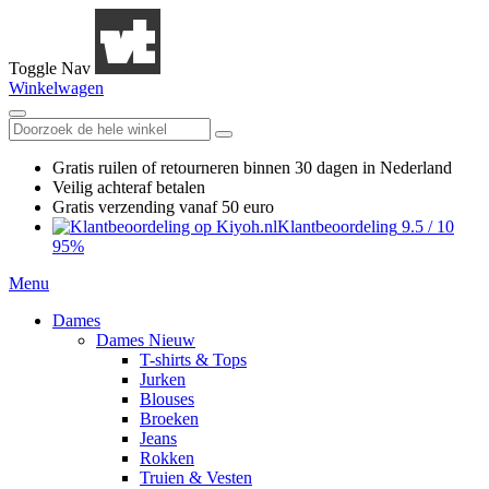
Toggle Nav
Winkelwagen
Gratis ruilen
of retourneren
binnen 30 dagen in Nederland
Veilig achteraf betalen
Gratis verzending
vanaf 50 euro
Klantbeoordeling
9.5
/
10
95%
Menu
Dames
Dames Nieuw
T-shirts & Tops
Jurken
Blouses
Broeken
Jeans
Rokken
Truien & Vesten