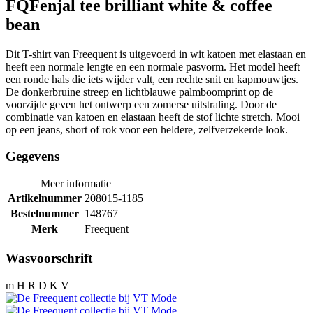
FQFenjal tee brilliant white & coffee
bean
Dit T-shirt van Freequent is uitgevoerd in wit katoen met elastaan en
heeft een normale lengte en een normale pasvorm. Het model heeft
een ronde hals die iets wijder valt, een rechte snit en kapmouwtjes.
De donkerbruine streep en lichtblauwe palmboomprint op de
voorzijde geven het ontwerp een zomerse uitstraling. Door de
combinatie van katoen en elastaan heeft de stof lichte stretch. Mooi
op een jeans, short of rok voor een heldere, zelfverzekerde look.
Gegevens
Meer informatie
Artikelnummer
208015-1185
Bestelnummer
148767
Merk
Freequent
Wasvoorschrift
m H R D K V