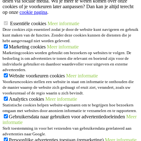
delen via sociale media. Wil je meer te weten komen over onze
cookies of je voorkeuren later aanpassen? Dan kan je altijd terecht
op onze
cookie pagina
.
Essentiële cookies
Meer informatie
Deze cookies zijn essentieel zodat je door de website kunt navigeren en gebruik
kunt maken van de functies. Zonder deze cookies kunnen de diensten die je
hebt aangevraagd niet worden geleverd.
Marketing cookies
Meer informatie
Marketingcookies worden gebruikt om bezoekers op websites te volgen. De
bedoeling is om advertenties te tonen die relevant en boeiend zijn voor de
individuele gebruiker en daardoor waardevoller voor uitgevers en externe
adverteerders.
Website voorkeuren cookies
Meer informatie
Voorkeurscookies stellen een website in staat om informatie te onthouden die
de manier waarop de website zich gedraagt of eruit ziet, verandert, zoals uw
voorkeurstaal of de regio waarin u zich bevindt.
Analytics cookies
Meer informatie
Statistische cookies helpen website-eigenaren om te begrijpen hoe bezoekers
omgaan met websites door anoniem informatie te verzamelen en te rapporteren.
Gebruikersdata naar gebruiken voor advertentiedoeleinden
Meer
informatie
Stelt toestemming in voor het verzenden van gebruikersdata gerelateerd aan
advertenties naar Google.
Persoonlijke advertenties toestaan (remarketing)
Meer informatie