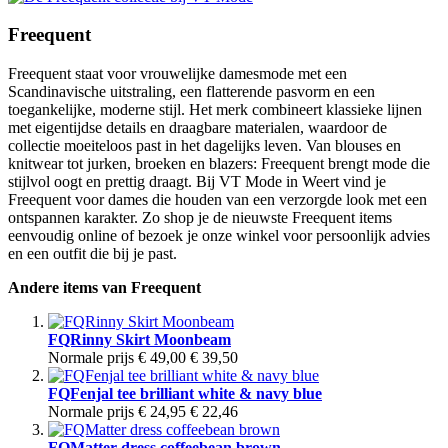
Freequent
Freequent staat voor vrouwelijke damesmode met een
Scandinavische uitstraling, een flatterende pasvorm en een
toegankelijke, moderne stijl. Het merk combineert klassieke lijnen
met eigentijdse details en draagbare materialen, waardoor de
collectie moeiteloos past in het dagelijks leven. Van blouses en
knitwear tot jurken, broeken en blazers: Freequent brengt mode die
stijlvol oogt en prettig draagt. Bij VT Mode in Weert vind je
Freequent voor dames die houden van een verzorgde look met een
ontspannen karakter. Zo shop je de nieuwste Freequent items
eenvoudig online of bezoek je onze winkel voor persoonlijk advies
en een outfit die bij je past.
Andere items van Freequent
FQRinny Skirt Moonbeam
Normale prijs
€ 49,00
€ 39,50
FQFenjal tee brilliant white & navy blue
Normale prijs
€ 24,95
€ 22,46
FQMatter dress coffeebean brown