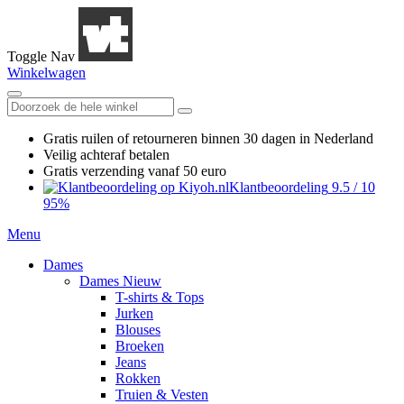
Toggle Nav
Winkelwagen
Gratis ruilen
of retourneren
binnen 30 dagen in Nederland
Veilig achteraf betalen
Gratis verzending
vanaf 50 euro
Klantbeoordeling
9.5
/
10
95%
Menu
Dames
Dames Nieuw
T-shirts & Tops
Jurken
Blouses
Broeken
Jeans
Rokken
Truien & Vesten