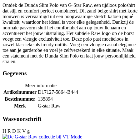
Ontdek de Dunda Slim Polo van G-Star Raw, een tijdloos poloshirt
dat stijl en comfort perfect combineert. Dit zand beige shirt met korte
mouwen is vervaardigd uit een hoogwaardige stretch katoen piqué
kwaliteit, waardoor het ideaal is voor elke gelegenheid. Dankzij de
normale pasvorm sluit het comfortabel aan op jouw lichaam en
accentueert het jouw uitstraling. Het subtiele Raw-logo op de borst
voegt een vleugje exclusiviteit toe. Deze polo past moeiteloos in
zowel klassieke als trendy outfits. Voeg een vleugje casual elegance
toe aan je garderobe en voel je zelfverzekerd in elke situatie. Maak
een statement met de Dunda Slim Polo en laat jouw persoonlijkheid
stralen.
Gegevens
Meer informatie
Artikelnummer
D17127-5864-B444
Bestelnummer
135894
Merk
G-star Raw
Wasvoorschrift
H R D K V g