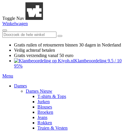
Toggle Nav
Winkelwagen
Gratis ruilen
of retourneren
binnen 30 dagen in Nederland
Veilig achteraf betalen
Gratis verzending
vanaf 50 euro
Klantbeoordeling
9.5
/
10
95%
Menu
Dames
Dames Nieuw
T-shirts & Tops
Jurken
Blouses
Broeken
Jeans
Rokken
Truien & Vesten