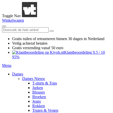
Toggle Nav
Winkelwagen
Gratis ruilen
of retourneren
binnen 30 dagen in Nederland
Veilig achteraf betalen
Gratis verzending
vanaf 50 euro
Klantbeoordeling
9.5
/
10
95%
Menu
Dames
Dames Nieuw
T-shirts & Tops
Jurken
Blouses
Broeken
Jeans
Rokken
Truien & Vesten