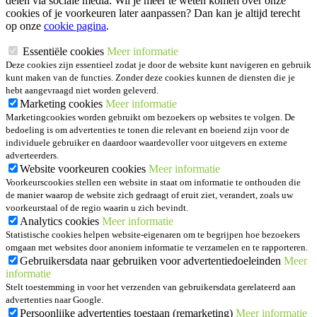
delen via sociale media. Wil je meer te weten komen over onze
cookies of je voorkeuren later aanpassen? Dan kan je altijd terecht
op onze
cookie pagina
.
Essentiële cookies
Meer informatie
Deze cookies zijn essentieel zodat je door de website kunt navigeren en gebruik
kunt maken van de functies. Zonder deze cookies kunnen de diensten die je
hebt aangevraagd niet worden geleverd.
Marketing cookies
Meer informatie
Marketingcookies worden gebruikt om bezoekers op websites te volgen. De
bedoeling is om advertenties te tonen die relevant en boeiend zijn voor de
individuele gebruiker en daardoor waardevoller voor uitgevers en externe
adverteerders.
Website voorkeuren cookies
Meer informatie
Voorkeurscookies stellen een website in staat om informatie te onthouden die
de manier waarop de website zich gedraagt of eruit ziet, verandert, zoals uw
voorkeurstaal of de regio waarin u zich bevindt.
Analytics cookies
Meer informatie
Statistische cookies helpen website-eigenaren om te begrijpen hoe bezoekers
omgaan met websites door anoniem informatie te verzamelen en te rapporteren.
Gebruikersdata naar gebruiken voor advertentiedoeleinden
Meer
informatie
Stelt toestemming in voor het verzenden van gebruikersdata gerelateerd aan
advertenties naar Google.
Persoonlijke advertenties toestaan (remarketing)
Meer informatie