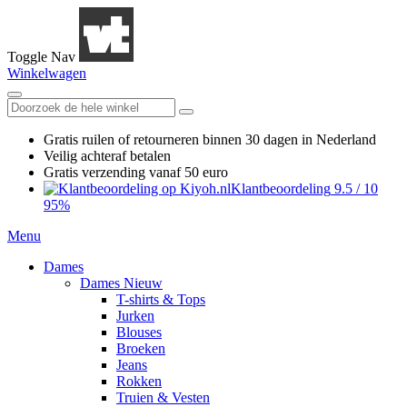
Toggle Nav
Winkelwagen
Gratis ruilen
of retourneren
binnen 30 dagen in Nederland
Veilig achteraf betalen
Gratis verzending
vanaf 50 euro
Klantbeoordeling
9.5
/
10
95%
Menu
Dames
Dames Nieuw
T-shirts & Tops
Jurken
Blouses
Broeken
Jeans
Rokken
Truien & Vesten