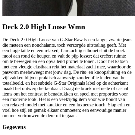
Deck 2.0 High Loose Wmn
De Deck 2.0 High Loose van G-Star Raw is een lange, zwarte jeans
die meteen een nonchalante, toch verzorgde uitstraling geeft. Met
een hoge taille en een relaxed, flare-achtig silhouet sluit de broek
mooi aan rond de heupen en valt de pijp losser; dat creëert ruimte
om te bewegen en een opvallend profiel te tonen. Door het katoen
met een vleugje elasthaan rekt het materiaal zacht mee, waardoor de
pasvorm meebeweegt met jouw dag. De rits- en knoopsluiting en de
vijf zakken blijven praktisch aanwezig zonder af te leiden van het
totaalbeeld, en het subtiele G-Star Originals label op de achterkant
maakt het ontwerp herkenbaar. Draag de broek met nette of casual
items om het contrast te benadrukken en speel met proporties voor
een moderne look. Het is een veelzijdig item voor wie houdt van
een relaxed model met karakter en een luxueuze touch. Stap erin en
voel hoe stijl en gemak elkaar ontmoeten; een eenvoudige manier
om met vertrouwen de deur uit te gaan.
Gegevens