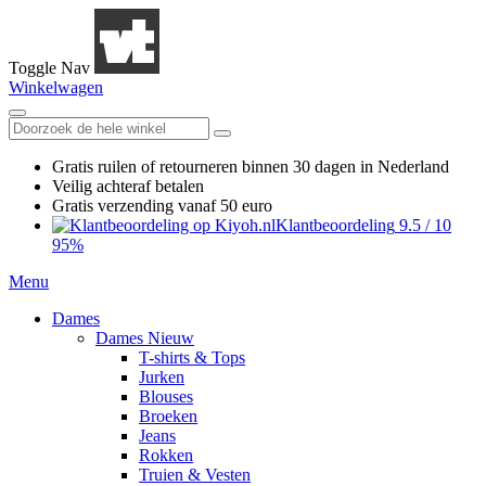
Toggle Nav
Winkelwagen
Gratis ruilen
of retourneren
binnen 30 dagen in Nederland
Veilig achteraf betalen
Gratis verzending
vanaf 50 euro
Klantbeoordeling
9.5
/
10
95%
Menu
Dames
Dames Nieuw
T-shirts & Tops
Jurken
Blouses
Broeken
Jeans
Rokken
Truien & Vesten