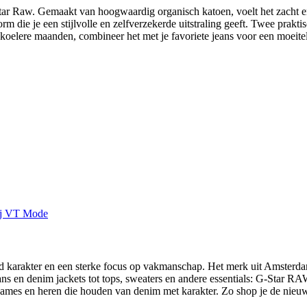
r Raw. Gemaakt van hoogwaardig organisch katoen, voelt het zacht en 
orm die je een stijlvolle en zelfverzekerde uitstraling geeft. Twee prak
koelere maanden, combineer het met je favoriete jeans voor een moeitelo
rakter en een sterke focus op vakmanschap. Het merk uit Amsterdam 
eans en denim jackets tot tops, sweaters en andere essentials: G-Star 
es en heren die houden van denim met karakter. Zo shop je de nieuws