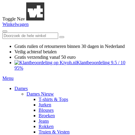
Toggle Nav
Winkelwagen
Gratis ruilen
of retourneren
binnen 30 dagen in Nederland
Veilig achteraf betalen
Gratis verzending
vanaf 50 euro
Klantbeoordeling
9.5
/
10
95%
Menu
Dames
Dames Nieuw
T-shirts & Tops
Jurken
Blouses
Broeken
Jeans
Rokken
Truien & Vesten