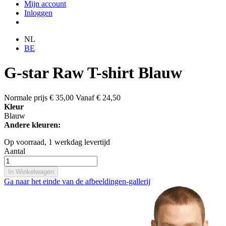
Mijn account
Inloggen
NL
BE
G-star Raw T-shirt Blauw
Normale prijs
€ 35,00
Vanaf
€ 24,50
Kleur
Blauw
Andere kleuren:
Op voorraad,
1 werkdag levertijd
Aantal
In Winkelwagen
Ga naar het einde van de afbeeldingen-gallerij