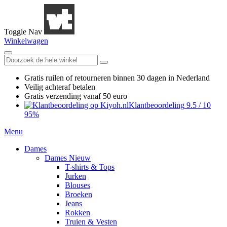
Toggle Nav
Winkelwagen
Gratis ruilen
of retourneren
binnen 30 dagen in Nederland
Veilig achteraf betalen
Gratis verzending
vanaf 50 euro
Klantbeoordeling
9.5
/
10
95%
Menu
Dames
Dames Nieuw
T-shirts & Tops
Jurken
Blouses
Broeken
Jeans
Rokken
Truien & Vesten