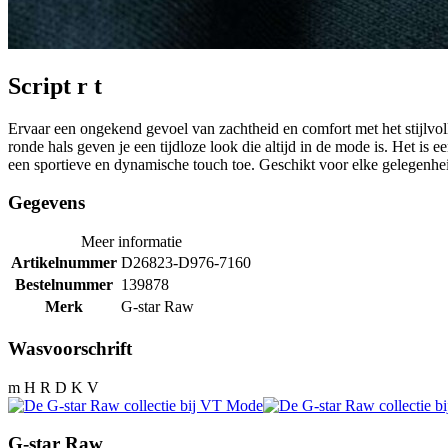
Script r t
Ervaar een ongekend gevoel van zachtheid en comfort met het stijlvo
ronde hals geven je een tijdloze look die altijd in de mode is. Het is e
een sportieve en dynamische touch toe. Geschikt voor elke gelegenheid,
Gegevens
Meer informatie
Artikelnummer
D26823-D976-7160
Bestelnummer
139878
Merk
G-star Raw
Wasvoorschrift
m H R D K V
G-star Raw