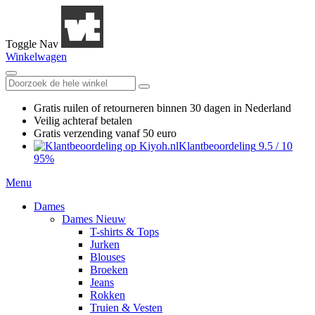
Toggle Nav
Winkelwagen
Gratis ruilen
of retourneren
binnen 30 dagen in Nederland
Veilig achteraf betalen
Gratis verzending
vanaf 50 euro
Klantbeoordeling
9.5
/
10
95%
Menu
Dames
Dames Nieuw
T-shirts & Tops
Jurken
Blouses
Broeken
Jeans
Rokken
Truien & Vesten