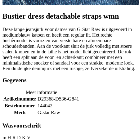
Bustier dress detachable straps wmn
Deze lange jeansjurk voor dames van G-Star Raw is uitgevoerd in
mediumblauw katoen en heeft een regular fit. Het rechte
bustièrmodel is voorzien van verstelbare en afneembare
schouderbanden. Aan de voorkant sluit de jurk volledig met stoere
stalen knopen en in de taille is het model licht gecentreerd. De rok
heeft een split aan de voor- en achterkant; combineer met een
minimalistische sneaker of sandaal voor een strakke, moderne look.
Een duidelijke denimjurk met een rustige, zelfverzekerde uitstraling.
Gegevens
Meer informatie
Artikelnummer
D29368-D536-G841
Bestelnummer
144042
Merk
G-star Raw
Wasvoorschrift
m H R D K V