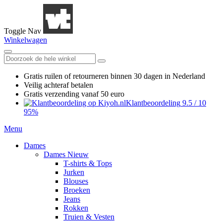
Toggle Nav
Winkelwagen
Gratis ruilen
of retourneren
binnen 30 dagen in Nederland
Veilig achteraf betalen
Gratis verzending
vanaf 50 euro
Klantbeoordeling
9.5
/
10
95%
Menu
Dames
Dames Nieuw
T-shirts & Tops
Jurken
Blouses
Broeken
Jeans
Rokken
Truien & Vesten