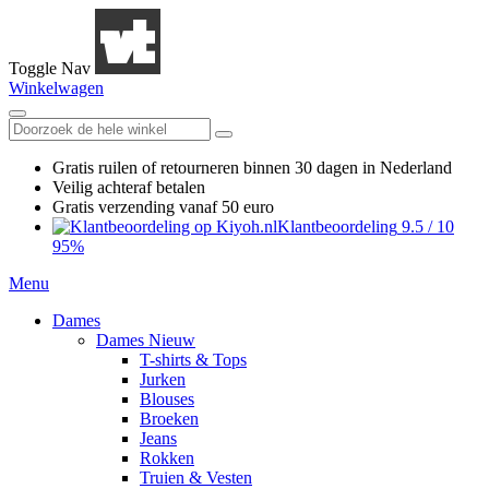
Toggle Nav
Winkelwagen
Gratis ruilen
of retourneren
binnen 30 dagen in Nederland
Veilig achteraf betalen
Gratis verzending
vanaf 50 euro
Klantbeoordeling
9.5
/
10
95%
Menu
Dames
Dames Nieuw
T-shirts & Tops
Jurken
Blouses
Broeken
Jeans
Rokken
Truien & Vesten