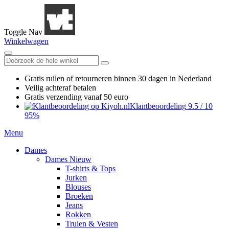
Toggle Nav
Winkelwagen
Gratis ruilen
of retourneren
binnen 30 dagen in Nederland
Veilig achteraf betalen
Gratis verzending
vanaf 50 euro
Klantbeoordeling
9.5
/
10
95%
Menu
Dames
Dames Nieuw
T-shirts & Tops
Jurken
Blouses
Broeken
Jeans
Rokken
Truien & Vesten