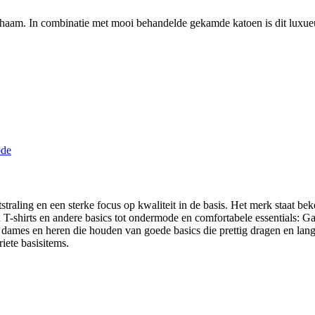
ichaam. In combinatie met mooi behandelde gekamde katoen is dit luxueu
raling en een sterke focus op kwaliteit in de basis. Het merk staat beke
an T-shirts en andere basics tot ondermode en comfortabele essentials:
ames en heren die houden van goede basics die prettig dragen en lang
iete basisitems.