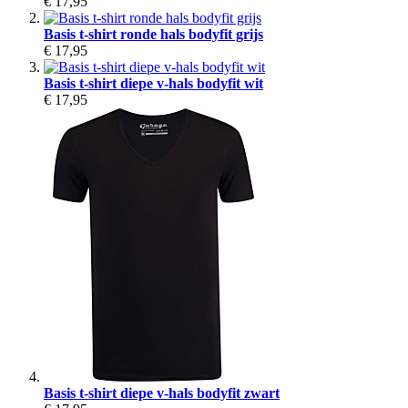
€ 17,95
Basis t-shirt ronde hals bodyfit grijs
€ 17,95
Basis t-shirt diepe v-hals bodyfit wit
€ 17,95
Basis t-shirt diepe v-hals bodyfit zwart