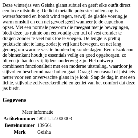
Deze winterjas van Geisha glanst subtiel en geeft elke outfit direct
een luxe uitstraling. De licht metallic polyester buitenlaag is
waterafstotend en houdt wind tegen, terwijl de gladde voering je
warm omsluit en een net gevoel geeft wanneer je de capuchon
opzet. Met een normale pasvorm die meegaat met je bewegingen,
biedt deze jas ruimte om eenvoudig een trui of vest eronder te
dragen zonder te veel bulk toe te voegen. De lengte is prettig
praktisch; niet te lang, zodat je vrij kunt bewegen, en net lang
genoeg om warmte vast te houden bij koude dagen. Een ritszak aan
de binnenkant houdt je essentials veilig en goed opgeborgen, zo
blijven je handen vrij tijdens onderweg zijn. Het ontwerp
combineert functionaliteit met een moderne uitstraling, waardoor je
stijlvol en beschermd naar buiten gaat. Draag hem casual of juist iets
netter voor een onverwachte glans in je look. Stap de dag in met een
lichte, stijlvolle zelfverzekerdheid en geniet van het comfort dat deze
jas biedt.
Gegevens
Meer informatie
Artikelnummer
58511-12-000003
Bestelnummer
139561
Merk
Geisha