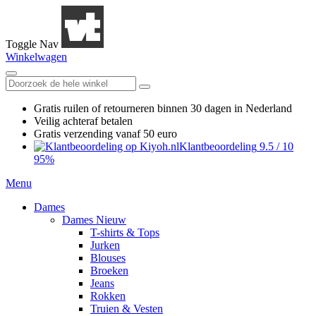
Toggle Nav
Winkelwagen
Gratis ruilen
of retourneren
binnen 30 dagen in Nederland
Veilig achteraf betalen
Gratis verzending
vanaf 50 euro
Klantbeoordeling
9.5
/
10
95%
Menu
Dames
Dames Nieuw
T-shirts & Tops
Jurken
Blouses
Broeken
Jeans
Rokken
Truien & Vesten