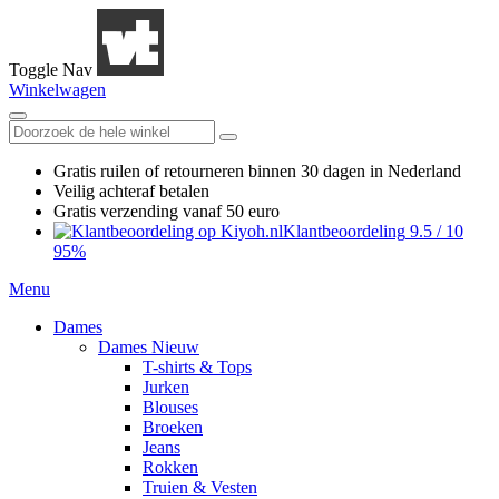
Toggle Nav
Winkelwagen
Gratis ruilen
of retourneren
binnen 30 dagen in Nederland
Veilig achteraf betalen
Gratis verzending
vanaf 50 euro
Klantbeoordeling
9.5
/
10
95%
Menu
Dames
Dames Nieuw
T-shirts & Tops
Jurken
Blouses
Broeken
Jeans
Rokken
Truien & Vesten