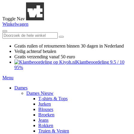
Toggle Nav
Winkelwagen
Gratis ruilen
of retourneren
binnen 30 dagen in Nederland
Veilig achteraf betalen
Gratis verzending
vanaf 50 euro
Klantbeoordeling
9.5
/
10
95%
Menu
Dames
Dames Nieuw
T-shirts & Tops
Jurken
Blouses
Broeken
Jeans
Rokken
Truien & Vesten