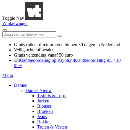
Toggle Nav
Winkelwagen
Gratis ruilen
of retourneren
binnen 30 dagen in Nederland
Veilig achteraf betalen
Gratis verzending
vanaf 50 euro
Klantbeoordeling
9.5
/
10
95%
Menu
Dames
Dames Nieuw
T-shirts & Tops
Jurken
Blouses
Broeken
Jeans
Rokken
Truien & Vesten