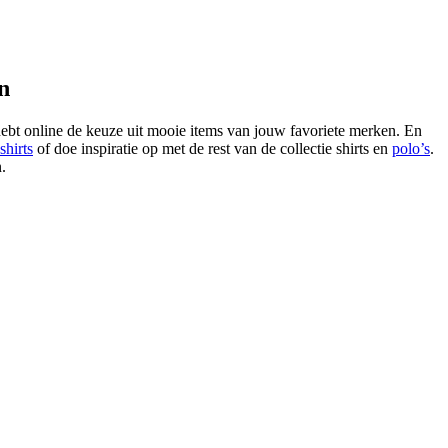
n
bt online de keuze uit mooie items van jouw favoriete merken. En
shirts
of doe inspiratie op met de rest van de collectie shirts en
polo’s
.
n.