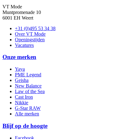
VT Mode
Muntpromenade 10
6001 EH Weert
+31 (0)495 53 34 38
Over VT Mode
Openingstijden
Vacatures
Onze merken
Yaya
PME Legend
Geisha
New Balance
Law of the Sea
Cast Iron
Nikkie
G-Star RAW
Alle merken
Blijf op de hoogte
Facebook