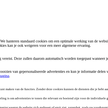
We hanteren standaard cookies om een optimale werking van de website
okies kan je ook
weigeren
voor een meer algemene ervaring.
ng vereist. Deze zullen daarom automatisch worden toegepast wanneer j
oorzien van gepersonaliseerde advertenties en kun je informatie delen 
pagina
.
 kunt maken van de functies. Zonder deze cookies kunnen de diensten die je hebt a
ng is om advertenties te tonen die relevant en boeiend zijn voor de individuele g
anier waarop de website zich gedraagt of eruit ziet, verandert, zoals uw voorkeursta