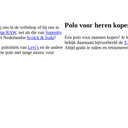
Polo voor heren kope
j ons in de webshop of bij ons in
tar RAW
, net als die van
Superdry
Een polo voor mannen kopen? Je he
et Nederlandse
Scotch & Soda
?
bekijk daarnaast bijvoorbeeld de
T-
n poloshirts van
Levi’s
en de andere
Altijd gratis te ruilen en retournere
riete polo met lange mouw voor