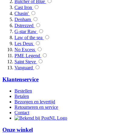
Butcher of Blue
Cast Iron
Chasin'
Denham
Dstrezzed
G-star Raw
Law of the sea
Les Deux
No Excess
PME Legend
Saint Steve
Vanguard
Klantenservice
Bestellen
Betalen
Bezorgen en levertijd
Retourneren en service
Contact
Onze winkel