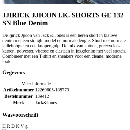
JJIRICK JJICON I.K. SHORTS GE 132
SN Blue Denim
De Jjirick Jjicon van Jack & Jones is een heren short in blauwe
denim met een straight model en normale lengte. Short met normale
taillehoogte en een knopengulp. De mix van katoen, gerecycled-
katoen, polyester, viscose en elastaan in joggdenim met veel stretch.
Combineer met een T-shirt en sneakers voor een cleane, moderne
look.
Gegevens
Meer informatie
Artikelnummer
12269605-188779
Bestelnummer
139412
Merk
Jack&Jones
Wasvoorschrift
H R D K V g