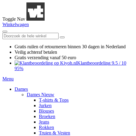
Toggle Nav
Winkelwagen
Gratis ruilen
of retourneren
binnen 30 dagen in Nederland
Veilig achteraf betalen
Gratis verzending
vanaf 50 euro
Klantbeoordeling
9.5
/
10
95%
Menu
Dames
Dames Nieuw
T-shirts & Tops
Jurken
Blouses
Broeken
Jeans
Rokken
Truien & Vesten