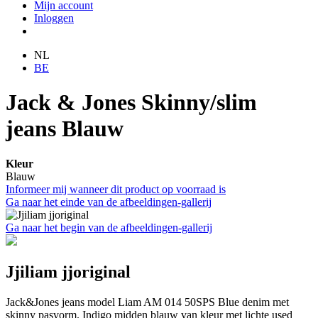
Mijn account
Inloggen
NL
BE
Jack & Jones Skinny/slim
jeans Blauw
Kleur
Blauw
Informeer mij wanneer dit product op voorraad is
Ga naar het einde van de afbeeldingen-gallerij
Ga naar het begin van de afbeeldingen-gallerij
Jjiliam jjoriginal
Jack&Jones jeans model Liam AM 014 50SPS Blue denim met
skinny pasvorm. Indigo midden blauw van kleur met lichte used