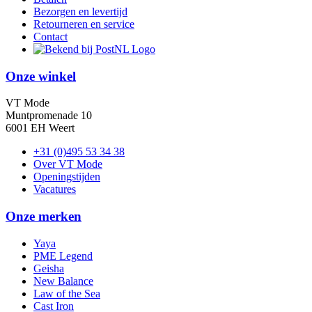
Bezorgen en levertijd
Retourneren en service
Contact
Onze winkel
VT Mode
Muntpromenade 10
6001 EH Weert
+31 (0)495 53 34 38
Over VT Mode
Openingstijden
Vacatures
Onze merken
Yaya
PME Legend
Geisha
New Balance
Law of the Sea
Cast Iron