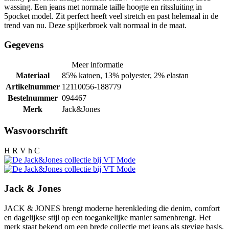
wassing. Een jeans met normale taille hoogte en ritssluiting in
5pocket model. Zit perfect heeft veel stretch en past helemaal in de
trend van nu. Deze spijkerbroek valt normaal in de maat.
Gegevens
Meer informatie
Materiaal
85% katoen, 13% polyester, 2% elastan
Artikelnummer
12110056-188779
Bestelnummer
094467
Merk
Jack&Jones
Wasvoorschrift
H R V h C
Jack & Jones
JACK & JONES brengt moderne herenkleding die denim, comfort
en dagelijkse stijl op een toegankelijke manier samenbrengt. Het
merk staat bekend om een brede collectie met jeans als stevige basis,