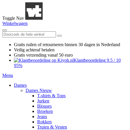
Toggle Nav
Winkelwagen
Gratis ruilen
of retourneren
binnen 30 dagen in Nederland
Veilig achteraf betalen
Gratis verzending
vanaf 50 euro
Klantbeoordeling
9.5
/
10
95%
Menu
Dames
Dames Nieuw
T-shirts & Tops
Jurken
Blouses
Broeken
Jeans
Rokken
Truien & Vesten