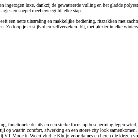
n ingetogen luxe, dankzij de gewatteerde vulling en het gladde polyest
aagjes en soepel meebeweegt bij elke stap.
eeft een nette uitstraling en makkelijke bediening, ritszakken met zac
 Zo loop je er stijlvol en zelfverzekerd bij, met plezier in elke winter
ling, functionele details en een sterke focus op bescherming tegen wi
tijl op waarin comfort, afwerking en een stoere city look samenkomen.
 Bij VT Mode in Weert vind je Khujo voor dames en heren die kiezen voor