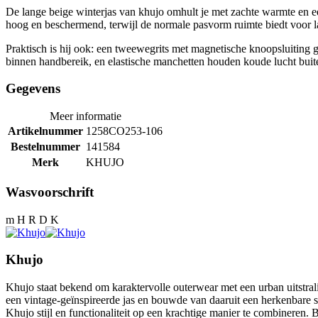
De lange beige winterjas van khujo omhult je met zachte warmte en ee
hoog en beschermend, terwijl de normale pasvorm ruimte biedt voor l
Praktisch is hij ook: een tweewegrits met magnetische knoopsluiting g
binnen handbereik, en elastische manchetten houden koude lucht buiten.
Gegevens
Meer informatie
Artikelnummer
1258CO253-106
Bestelnummer
141584
Merk
KHUJO
Wasvoorschrift
m H R D K
Khujo
Khujo staat bekend om karaktervolle outerwear met een urban uitstra
een vintage-geïnspireerde jas en bouwde van daaruit een herkenbare s
Khujo stijl en functionaliteit op een krachtige manier te combineren.