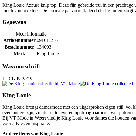
King Louie Azzura knip top. Deze fijn gebreide trui in een prachtige
touch van luxe toe.. De normale pasvorm flatteert elk figuur en zorgt 
Gegevens
Meer informatie
Artikelnummer
09161-216
Bestelnummer
134093
Merk
King Louie
Wasvoorschrift
H R D K X c s
King Louie
King Louie brengt damesmode met een uitgesproken eigen stijl, vol kl
even anders zijn, zonder in te leveren op draagbaarheid. Van jurken 
Bij VT Mode in Weert vind je King Louie voor dames die houden van k
voor advies en inspiratie.
Andere items van King Louie