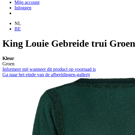
Mijn account
Inloggen
NL
BE
King Louie Gebreide trui Groe
Kleur
Groen
Informeer mij wanneer dit product op voorraad is
Ga naar het einde van de afbeeldingen-gallerij