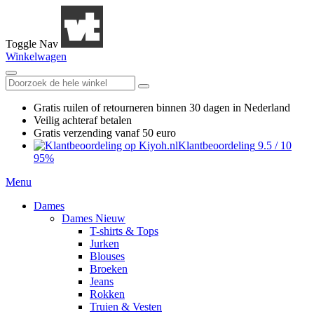
Toggle Nav
Winkelwagen
Gratis ruilen
of retourneren
binnen 30 dagen in Nederland
Veilig achteraf betalen
Gratis verzending
vanaf 50 euro
Klantbeoordeling
9.5
/
10
95%
Menu
Dames
Dames Nieuw
T-shirts & Tops
Jurken
Blouses
Broeken
Jeans
Rokken
Truien & Vesten