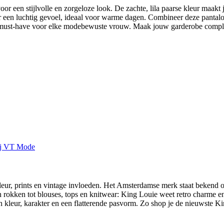
een stijlvolle en zorgeloze look. De zachte, lila paarse kleur maakt je 
 een luchtig gevoel, ideaal voor warme dagen. Combineer deze pantalon
en must-have voor elke modebewuste vrouw. Maak jouw garderobe comple
eur, prints en vintage invloeden. Het Amsterdamse merk staat bekend o
en rokken tot blouses, tops en knitwear: King Louie weet retro charme 
leur, karakter en een flatterende pasvorm. Zo shop je de nieuwste Kin