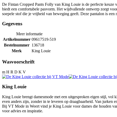
De Fintan Cropped Pants Folly van King Louie is de perfecte keuze voor 
biedt een comfortabele pasvorm. Het wijdvallende ontwerp zorgt voor
soepele stof die je vrijheid van beweging geeft. Deze pantalon is e
Gegevens
Meer informatie
Artikelnummer
09617519-519
Bestelnummer
136718
Merk
King Louie
Wasvoorschrift
m H R D K V
King Louie
King Louie brengt damesmode met een uitgesproken eigen stijl, vol kl
even anders zijn, zonder in te leveren op draagbaarheid. Van jurken 
Bij VT Mode in Weert vind je King Louie voor dames die houden van k
voor advies en inspiratie.