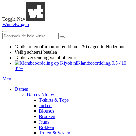
Toggle Nav
Winkelwagen
Gratis ruilen
of retourneren
binnen 30 dagen in Nederland
Veilig achteraf betalen
Gratis verzending
vanaf 50 euro
Klantbeoordeling
9.5
/
10
95%
Menu
Dames
Dames Nieuw
T-shirts & Tops
Jurken
Blouses
Broeken
Jeans
Rokken
Truien & Vesten