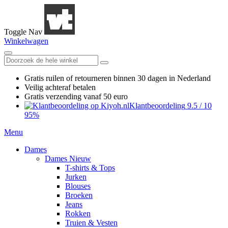
Toggle Nav
Winkelwagen
Gratis ruilen
of retourneren
binnen 30 dagen in Nederland
Veilig achteraf betalen
Gratis verzending
vanaf 50 euro
Klantbeoordeling
9.5
/
10
95%
Menu
Dames
Dames Nieuw
T-shirts & Tops
Jurken
Blouses
Broeken
Jeans
Rokken
Truien & Vesten