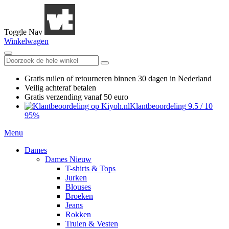
Toggle Nav
Winkelwagen
Gratis ruilen
of retourneren
binnen 30 dagen in Nederland
Veilig achteraf betalen
Gratis verzending
vanaf 50 euro
Klantbeoordeling
9.5
/
10
95%
Menu
Dames
Dames Nieuw
T-shirts & Tops
Jurken
Blouses
Broeken
Jeans
Rokken
Truien & Vesten