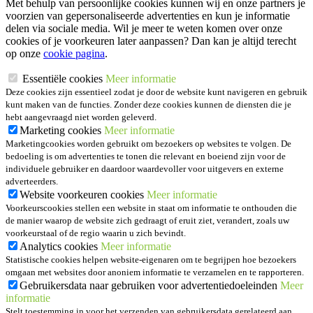
Met behulp van persoonlijke cookies kunnen wij en onze partners je
voorzien van gepersonaliseerde advertenties en kun je informatie
delen via sociale media. Wil je meer te weten komen over onze
cookies of je voorkeuren later aanpassen? Dan kan je altijd terecht
op onze
cookie pagina
.
Essentiële cookies
Meer informatie
Deze cookies zijn essentieel zodat je door de website kunt navigeren en gebruik
kunt maken van de functies. Zonder deze cookies kunnen de diensten die je
hebt aangevraagd niet worden geleverd.
Marketing cookies
Meer informatie
Marketingcookies worden gebruikt om bezoekers op websites te volgen. De
bedoeling is om advertenties te tonen die relevant en boeiend zijn voor de
individuele gebruiker en daardoor waardevoller voor uitgevers en externe
adverteerders.
Website voorkeuren cookies
Meer informatie
Voorkeurscookies stellen een website in staat om informatie te onthouden die
de manier waarop de website zich gedraagt of eruit ziet, verandert, zoals uw
voorkeurstaal of de regio waarin u zich bevindt.
Analytics cookies
Meer informatie
Statistische cookies helpen website-eigenaren om te begrijpen hoe bezoekers
omgaan met websites door anoniem informatie te verzamelen en te rapporteren.
Gebruikersdata naar gebruiken voor advertentiedoeleinden
Meer
informatie
Stelt toestemming in voor het verzenden van gebruikersdata gerelateerd aan