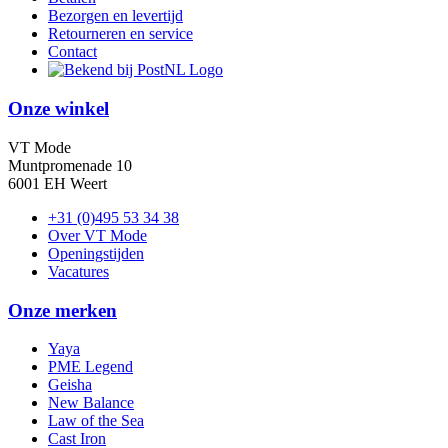
Bezorgen en levertijd
Retourneren en service
Contact
Onze winkel
VT Mode
Muntpromenade 10
6001 EH Weert
+31 (0)495 53 34 38
Over VT Mode
Openingstijden
Vacatures
Onze merken
Yaya
PME Legend
Geisha
New Balance
Law of the Sea
Cast Iron