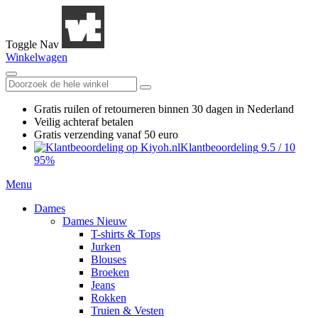
Toggle Nav
Winkelwagen
Gratis ruilen
of retourneren
binnen 30 dagen in Nederland
Veilig achteraf betalen
Gratis verzending
vanaf 50 euro
Klantbeoordeling
9.5
/
10
95%
Menu
Dames
Dames Nieuw
T-shirts & Tops
Jurken
Blouses
Broeken
Jeans
Rokken
Truien & Vesten