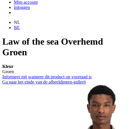
Mijn account
Inloggen
NL
BE
Law of the sea Overhemd
Groen
Kleur
Groen
Informeer mij wanneer dit product op voorraad is
Ga naar het einde van de afbeeldingen-gallerij