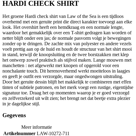
HARDI CHECK SHIRT
Het groene Hardi check shirt van Law of the Sea is een tijdloos
overhemd met een geruite print die direct karakter toevoegt aan elke
look. Het overshirt heeft een hemdkraag en een normale lengte,
waardoor het gemakkelijk over een T-shirt gedragen kan worden of
netter blijft onder een jas; de normale pasvorm volgt je bewegingen
zonder op te dringen. De zachte mix van polyester en andere vezels
voelt prettig aan op de huid en houdt de structuur van het shirt mooi
in stand, terwijl de knoopsluiting en de twee borstzakken met klep
het ontwerp zowel praktisch als stijlvol maken. Lange mouwen met
manchetten : net afgewerkt met knopen of opgerold voor een
nonchalante touch. Dit herenoverhemd werkt moeiteloos in laagjes
en geeft je outfit een verzorgde, maar ongedwongen uitstraling.
Door het geruite dessin blijft het makkelijk te combineren met effen
tinten of subtiele patronen, en het merk voegt een rustige, eigentijdse
signatuur toe. Draag het op momenten waarop je er goed verzorgd
en zelfverzekerd uit wilt zien; het brengt net dat beetje extra plezier
in je dagelijkse stijl.
Gegevens
Meer informatie
Artikelnummer
LAW-10272-711