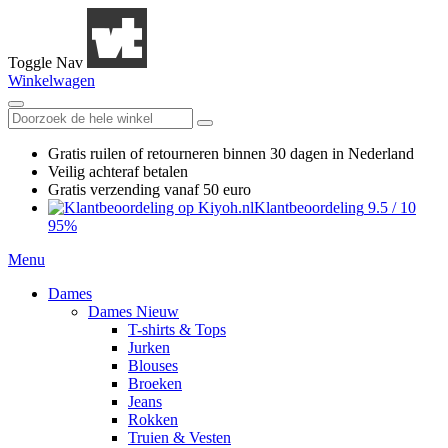
Toggle Nav
Winkelwagen
Gratis ruilen
of retourneren
binnen 30 dagen in Nederland
Veilig achteraf betalen
Gratis verzending
vanaf 50 euro
Klantbeoordeling
9.5
/
10
95%
Menu
Dames
Dames Nieuw
T-shirts & Tops
Jurken
Blouses
Broeken
Jeans
Rokken
Truien & Vesten