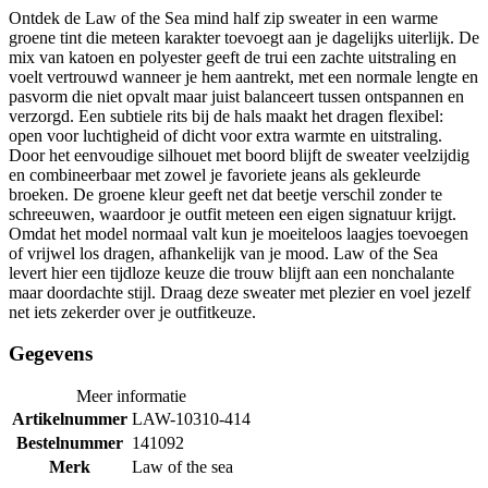
Ontdek de Law of the Sea mind half zip sweater in een warme
groene tint die meteen karakter toevoegt aan je dagelijks uiterlijk. De
mix van katoen en polyester geeft de trui een zachte uitstraling en
voelt vertrouwd wanneer je hem aantrekt, met een normale lengte en
pasvorm die niet opvalt maar juist balanceert tussen ontspannen en
verzorgd. Een subtiele rits bij de hals maakt het dragen flexibel:
open voor luchtigheid of dicht voor extra warmte en uitstraling.
Door het eenvoudige silhouet met boord blijft de sweater veelzijdig
en combineerbaar met zowel je favoriete jeans als gekleurde
broeken. De groene kleur geeft net dat beetje verschil zonder te
schreeuwen, waardoor je outfit meteen een eigen signatuur krijgt.
Omdat het model normaal valt kun je moeiteloos laagjes toevoegen
of vrijwel los dragen, afhankelijk van je mood. Law of the Sea
levert hier een tijdloze keuze die trouw blijft aan een nonchalante
maar doordachte stijl. Draag deze sweater met plezier en voel jezelf
net iets zekerder over je outfitkeuze.
Gegevens
Meer informatie
Artikelnummer
LAW-10310-414
Bestelnummer
141092
Merk
Law of the sea