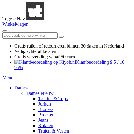
Toggle Nav
Winkelwagen
Gratis ruilen
of retourneren
binnen 30 dagen in Nederland
Veilig achteraf betalen
Gratis verzending
vanaf 50 euro
Klantbeoordeling
9.5
/
10
95%
Menu
Dames
Dames Nieuw
T-shirts & Tops
Jurken
Blouses
Broeken
Jeans
Rokken
Truien & Vesten