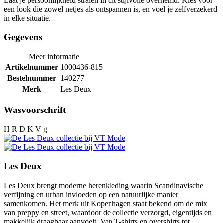
Laat je persoonlijkheid stralen in dit stijlvolle overhemd. Kies voor
een look die zowel netjes als ontspannen is, en voel je zelfverzekerd
in elke situatie.
Gegevens
Meer informatie
Artikelnummer
1000436-815
Bestelnummer
140277
Merk
Les Deux
Wasvoorschrift
H R D K V g
Les Deux
Les Deux brengt moderne herenkleding waarin Scandinavische
verfijning en urban invloeden op een natuurlijke manier
samenkomen. Het merk uit Kopenhagen staat bekend om de mix
van preppy en street, waardoor de collectie verzorgd, eigentijds en
makkelijk draagbaar aanvoelt. Van T-shirts en overshirts tot