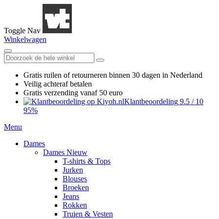
Toggle Nav
Winkelwagen
Gratis ruilen
of retourneren
binnen 30 dagen in Nederland
Veilig achteraf betalen
Gratis verzending
vanaf 50 euro
Klantbeoordeling
9.5
/
10
95%
Menu
Dames
Dames Nieuw
T-shirts & Tops
Jurken
Blouses
Broeken
Jeans
Rokken
Truien & Vesten