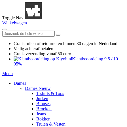
Toggle Nav
Winkelwagen
Gratis ruilen
of retourneren
binnen 30 dagen in Nederland
Veilig achteraf betalen
Gratis verzending
vanaf 50 euro
Klantbeoordeling
9.5
/
10
95%
Menu
Dames
Dames Nieuw
T-shirts & Tops
Jurken
Blouses
Broeken
Jeans
Rokken
Truien & Vesten