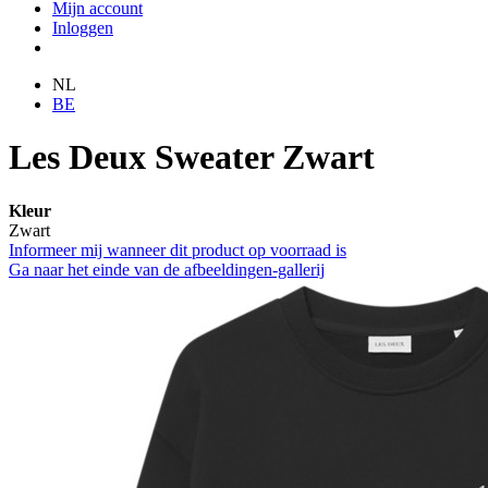
Mijn account
Inloggen
NL
BE
Les Deux Sweater Zwart
Kleur
Zwart
Informeer mij wanneer dit product op voorraad is
Ga naar het einde van de afbeeldingen-gallerij