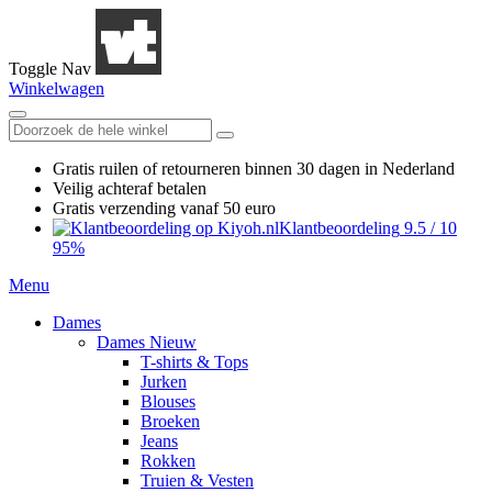
Toggle Nav
Winkelwagen
Gratis ruilen
of retourneren
binnen 30 dagen in Nederland
Veilig achteraf betalen
Gratis verzending
vanaf 50 euro
Klantbeoordeling
9.5
/
10
95%
Menu
Dames
Dames Nieuw
T-shirts & Tops
Jurken
Blouses
Broeken
Jeans
Rokken
Truien & Vesten