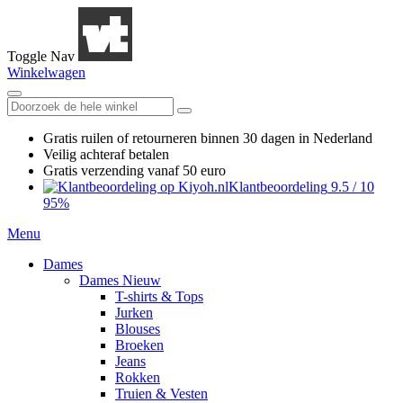
Toggle Nav
Winkelwagen
Gratis ruilen
of retourneren
binnen 30 dagen in Nederland
Veilig achteraf betalen
Gratis verzending
vanaf 50 euro
Klantbeoordeling
9.5
/
10
95%
Menu
Dames
Dames Nieuw
T-shirts & Tops
Jurken
Blouses
Broeken
Jeans
Rokken
Truien & Vesten