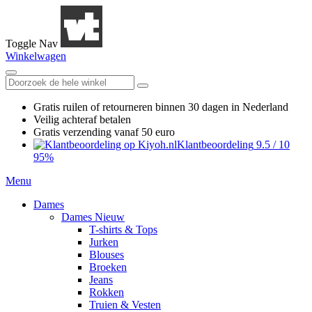
Toggle Nav
Winkelwagen
Gratis ruilen
of retourneren
binnen 30 dagen in Nederland
Veilig achteraf betalen
Gratis verzending
vanaf 50 euro
Klantbeoordeling
9.5
/
10
95%
Menu
Dames
Dames Nieuw
T-shirts & Tops
Jurken
Blouses
Broeken
Jeans
Rokken
Truien & Vesten