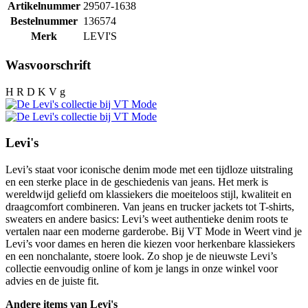
Artikelnummer
29507-1638
Bestelnummer
136574
Merk
LEVI'S
Wasvoorschrift
H R D K V g
Levi's
Levi’s staat voor iconische denim mode met een tijdloze uitstraling
en een sterke place in de geschiedenis van jeans. Het merk is
wereldwijd geliefd om klassiekers die moeiteloos stijl, kwaliteit en
draagcomfort combineren. Van jeans en trucker jackets tot T-shirts,
sweaters en andere basics: Levi’s weet authentieke denim roots te
vertalen naar een moderne garderobe. Bij VT Mode in Weert vind je
Levi’s voor dames en heren die kiezen voor herkenbare klassiekers
en een nonchalante, stoere look. Zo shop je de nieuwste Levi’s
collectie eenvoudig online of kom je langs in onze winkel voor
advies en de juiste fit.
Andere items van Levi's