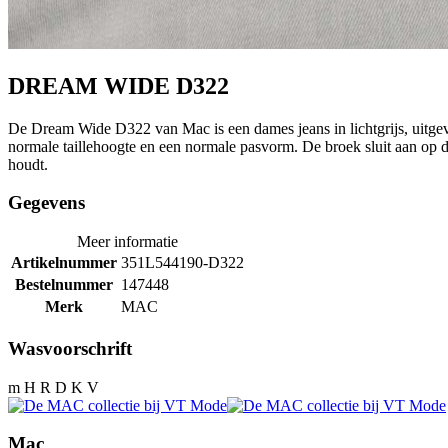
DREAM WIDE D322
De Dream Wide D322 van Mac is een dames jeans in lichtgrijs, uitgevo
normale taillehoogte en een normale pasvorm. De broek sluit aan op de h
houdt.
Gegevens
Meer informatie
Artikelnummer
351L544190-D322
Bestelnummer
147448
Merk
MAC
Wasvoorschrift
m H R D K V
Mac