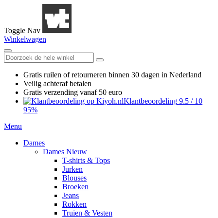
Toggle Nav
Winkelwagen
Gratis ruilen
of retourneren
binnen 30 dagen in Nederland
Veilig achteraf betalen
Gratis verzending
vanaf 50 euro
Klantbeoordeling
9.5
/
10
95%
Menu
Dames
Dames Nieuw
T-shirts & Tops
Jurken
Blouses
Broeken
Jeans
Rokken
Truien & Vesten