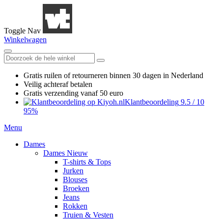
Toggle Nav
Winkelwagen
Gratis ruilen
of retourneren
binnen 30 dagen in Nederland
Veilig achteraf betalen
Gratis verzending
vanaf 50 euro
Klantbeoordeling
9.5
/
10
95%
Menu
Dames
Dames Nieuw
T-shirts & Tops
Jurken
Blouses
Broeken
Jeans
Rokken
Truien & Vesten