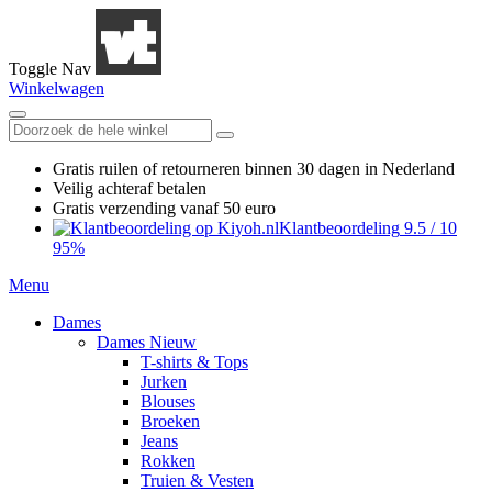
Toggle Nav
Winkelwagen
Gratis ruilen
of retourneren
binnen 30 dagen in Nederland
Veilig achteraf betalen
Gratis verzending
vanaf 50 euro
Klantbeoordeling
9.5
/
10
95%
Menu
Dames
Dames Nieuw
T-shirts & Tops
Jurken
Blouses
Broeken
Jeans
Rokken
Truien & Vesten