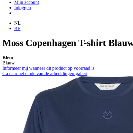
Mijn account
Inloggen
NL
BE
Moss Copenhagen T-shirt Blau
Kleur
Blauw
Informeer mij wanneer dit product op voorraad is
Ga naar het einde van de afbeeldingen-gallerij