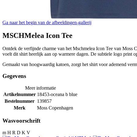
Ga naar het begin van de afbeeldingen-gallerij
MSCHMelea Icon Tee
Ontdek de verfijnde charme van het Mschmelea Icon Tee van Moss Cop
voelt dit shirt heerlijk aan op warmere dagen. De subtiele logo print op
Gemaakt van hoogwaardig katoen, zorgt het shirt voor ademend vermog
Gegevens
Meer informatie
Artikelnummer
18453-oceana b blue
Bestelnummer
139857
Merk
Moss Copenhagen
Wasvoorschrift
m H R D K V