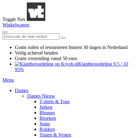
Toggle Nav
Winkelwagen
Gratis ruilen
of retourneren
binnen 30 dagen in Nederland
Veilig achteraf betalen
Gratis verzending
vanaf 50 euro
Klantbeoordeling
9.5
/
10
95%
Menu
Dames
Dames Nieuw
T-shirts & Tops
Jurken
Blouses
Broeken
Jeans
Rokken
Truien & Vesten