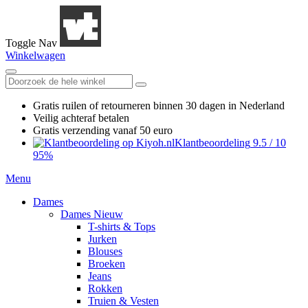
Toggle Nav
Winkelwagen
Gratis ruilen
of retourneren
binnen 30 dagen in Nederland
Veilig achteraf betalen
Gratis verzending
vanaf 50 euro
Klantbeoordeling
9.5
/
10
95%
Menu
Dames
Dames Nieuw
T-shirts & Tops
Jurken
Blouses
Broeken
Jeans
Rokken
Truien & Vesten