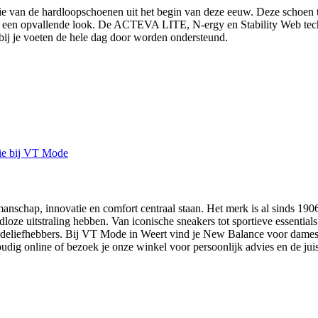
 van de hardloopschoenen uit het begin van deze eeuw. Deze schoen tilt
r een opvallende look. De ACTEVA LITE, N-ergy en Stability Web tech
rbij je voeten de hele dag door worden ondersteund.
manschap, innovatie en comfort centraal staan. Het merk is al sinds 19
ijdloze uitstraling hebben. Van iconische sneakers tot sportieve essent
modeliefhebbers. Bij VT Mode in Weert vind je New Balance voor dames en
udig online of bezoek je onze winkel voor persoonlijk advies en de jui