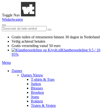
Toggle Nav
Winkelwagen
Gratis ruilen
of retourneren
binnen 30 dagen in Nederland
Veilig achteraf betalen
Gratis verzending
vanaf 50 euro
Klantbeoordeling
9.5
/
10
95%
Menu
Dames
Dames Nieuw
T-shirts & Tops
Jurken
Blouses
Broeken
Jeans
Rokken
Truien & Vesten