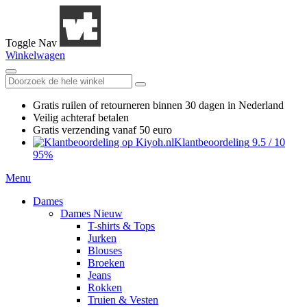
Toggle Nav
Winkelwagen
Gratis ruilen
of retourneren
binnen 30 dagen in Nederland
Veilig achteraf betalen
Gratis verzending
vanaf 50 euro
Klantbeoordeling
9.5
/
10
95%
Menu
Dames
Dames Nieuw
T-shirts & Tops
Jurken
Blouses
Broeken
Jeans
Rokken
Truien & Vesten