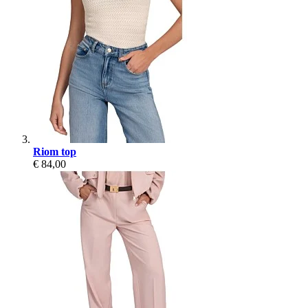
Riom top
€ 84,00