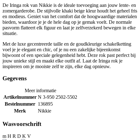
De Iringa rok van Nikkie is de ideale toevoeging aan jouw lente- en
zomergarderobe. De stijlvolle khaki beige kleur houdt het geheel fris
en modieus. Geniet van het comfort dat de hoogwaardige materialen
bieden, waardoor je je de hele dag op je gemak voelt. De normale
pasvorm flatteert elk figuur en laat je zelfverzekerd bewegen in elke
situatie.
Met de luxe gecentreerde taille en de goudkleurige schakelketting
voel je je elegant en chic, of je nu een zakelijke bijeenkomst
bijwoont of een speciale gelegenheid hebt. Deze rok past perfect bij
jouw unieke stijl en maakt elke outfit af. Laat de Iringa rok je
inspireren om je mooiste zelf te zijn, elke dag opnieuw.
Gegevens
Meer informatie
Artikelnummer
N 3-950 2502-5502
Bestelnummer
136895
Merk
Nikkie
Wasvoorschrift
m H R D K V