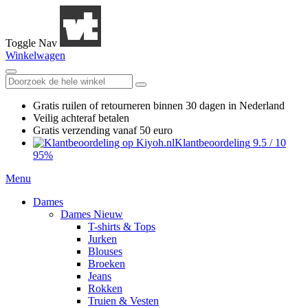
Toggle Nav
Winkelwagen
Gratis ruilen
of retourneren
binnen 30 dagen in Nederland
Veilig achteraf betalen
Gratis verzending
vanaf 50 euro
Klantbeoordeling
9.5
/
10
95%
Menu
Dames
Dames Nieuw
T-shirts & Tops
Jurken
Blouses
Broeken
Jeans
Rokken
Truien & Vesten