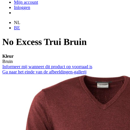
Mijn account
Inloggen
NL
BE
No Excess Trui Bruin
Kleur
Bruin
Informeer mij wanneer dit product op voorraad is
Ga naar het einde van de afbeeldingen-gallerij