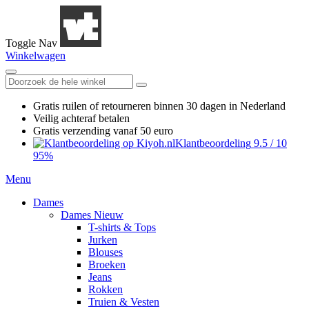
Toggle Nav
Winkelwagen
Gratis ruilen
of retourneren
binnen 30 dagen in Nederland
Veilig achteraf betalen
Gratis verzending
vanaf 50 euro
Klantbeoordeling
9.5
/
10
95%
Menu
Dames
Dames Nieuw
T-shirts & Tops
Jurken
Blouses
Broeken
Jeans
Rokken
Truien & Vesten