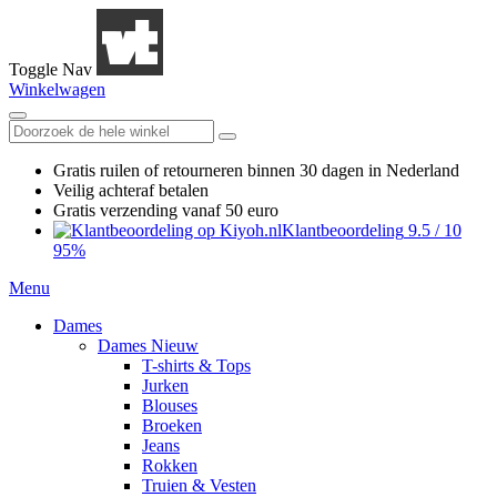
Toggle Nav
Winkelwagen
Gratis ruilen
of retourneren
binnen 30 dagen in Nederland
Veilig achteraf betalen
Gratis verzending
vanaf 50 euro
Klantbeoordeling
9.5
/
10
95%
Menu
Dames
Dames Nieuw
T-shirts & Tops
Jurken
Blouses
Broeken
Jeans
Rokken
Truien & Vesten