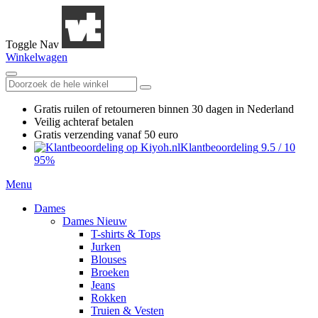
Toggle Nav
Winkelwagen
Gratis ruilen
of retourneren
binnen 30 dagen in Nederland
Veilig achteraf betalen
Gratis verzending
vanaf 50 euro
Klantbeoordeling
9.5
/
10
95%
Menu
Dames
Dames Nieuw
T-shirts & Tops
Jurken
Blouses
Broeken
Jeans
Rokken
Truien & Vesten