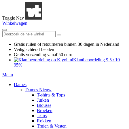
Toggle Nav
Winkelwagen
Gratis ruilen
of retourneren
binnen 30 dagen in Nederland
Veilig achteraf betalen
Gratis verzending
vanaf 50 euro
Klantbeoordeling
9.5
/
10
95%
Menu
Dames
Dames Nieuw
T-shirts & Tops
Jurken
Blouses
Broeken
Jeans
Rokken
Truien & Vesten