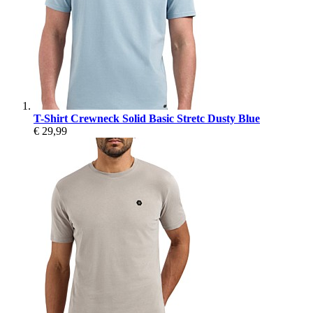
T-Shirt Crewneck Solid Basic Stretc Dusty Blue
€ 29,99