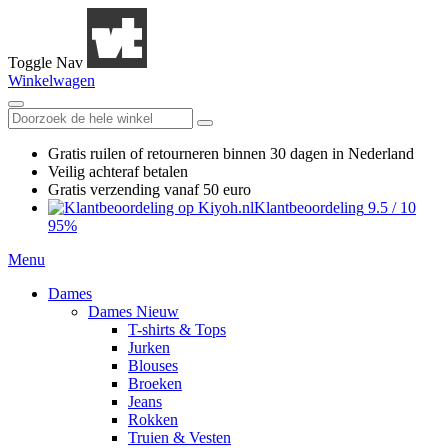
Toggle Nav
Winkelwagen
Gratis ruilen
of retourneren
binnen 30 dagen in Nederland
Veilig achteraf betalen
Gratis verzending
vanaf 50 euro
Klantbeoordeling
9.5
/
10
95%
Menu
Dames
Dames Nieuw
T-shirts & Tops
Jurken
Blouses
Broeken
Jeans
Rokken
Truien & Vesten