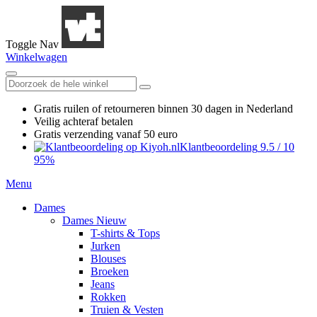
Toggle Nav
Winkelwagen
Gratis ruilen
of retourneren
binnen 30 dagen in Nederland
Veilig achteraf betalen
Gratis verzending
vanaf 50 euro
Klantbeoordeling
9.5
/
10
95%
Menu
Dames
Dames Nieuw
T-shirts & Tops
Jurken
Blouses
Broeken
Jeans
Rokken
Truien & Vesten