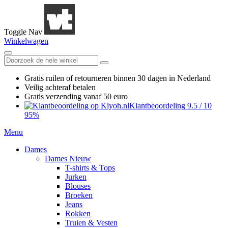
Toggle Nav
Winkelwagen
Gratis ruilen
of retourneren
binnen 30 dagen in Nederland
Veilig achteraf betalen
Gratis verzending
vanaf 50 euro
Klantbeoordeling
9.5
/
10
95%
Menu
Dames
Dames Nieuw
T-shirts & Tops
Jurken
Blouses
Broeken
Jeans
Rokken
Truien & Vesten