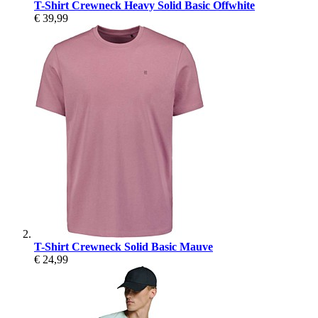
T-Shirt Crewneck Heavy Solid Basic Offwhite
€ 39,99
T-Shirt Crewneck Solid Basic Mauve
€ 24,99