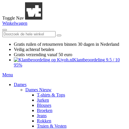
Toggle Nav
Winkelwagen
Gratis ruilen
of retourneren
binnen 30 dagen in Nederland
Veilig achteraf betalen
Gratis verzending
vanaf 50 euro
Klantbeoordeling
9.5
/
10
95%
Menu
Dames
Dames Nieuw
T-shirts & Tops
Jurken
Blouses
Broeken
Jeans
Rokken
Truien & Vesten