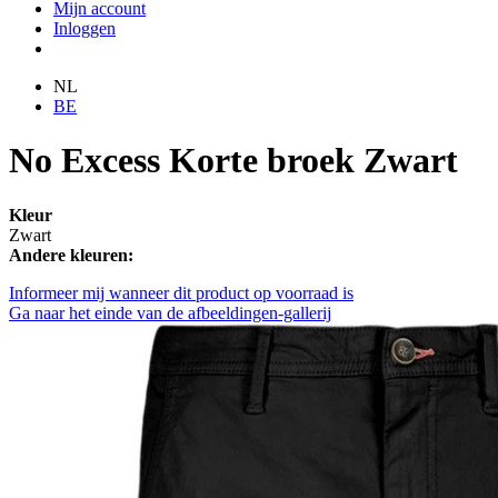
Mijn account
Inloggen
NL
BE
No Excess Korte broek Zwart
Kleur
Zwart
Andere kleuren:
Informeer mij wanneer dit product op voorraad is
Ga naar het einde van de afbeeldingen-gallerij