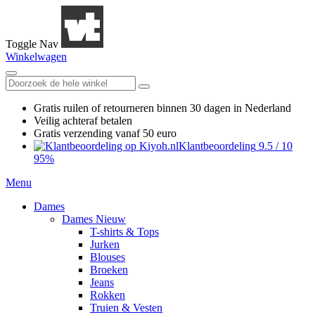
Toggle Nav
Winkelwagen
Gratis ruilen
of retourneren
binnen 30 dagen in Nederland
Veilig achteraf betalen
Gratis verzending
vanaf 50 euro
Klantbeoordeling
9.5
/
10
95%
Menu
Dames
Dames Nieuw
T-shirts & Tops
Jurken
Blouses
Broeken
Jeans
Rokken
Truien & Vesten